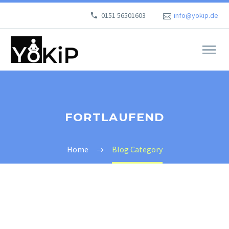
0151 56501603
info@yokip.de
FORTLAUFEND
Home
Blog Category