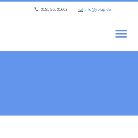
0151 56501603
info@yokip.de