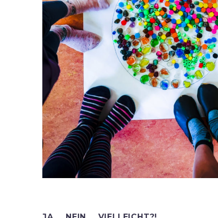
JA…, NEIN…, VIELLEICHT?!