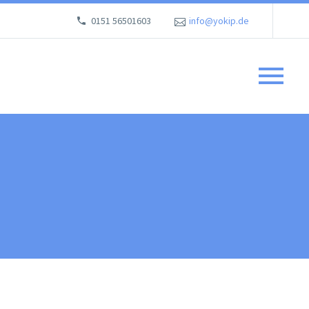
0151 56501603
info@yokip.de