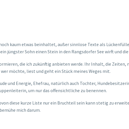
die noch kaum etwas beinhaltet, außer sinnlose Texte als Lückenfül
ein jüngster Sohn einen Stein in den Rangsdorfer See wirft und die
nformieren, die ich zukünftig anbieten werde. Ihr Inhalt, die Zeite
nd wer möchte, liest und geht ein Stück meines Weges mit.
eude und Energie, Ehefrau, natürlich auch Tochter, Hundebesitzeri
penleiterin, um nur das offensichtliche zu benennen.
ovon diese kurze Liste nur ein Bruchteil sein kann stetig zu erweit
ch bemühe mich darum.